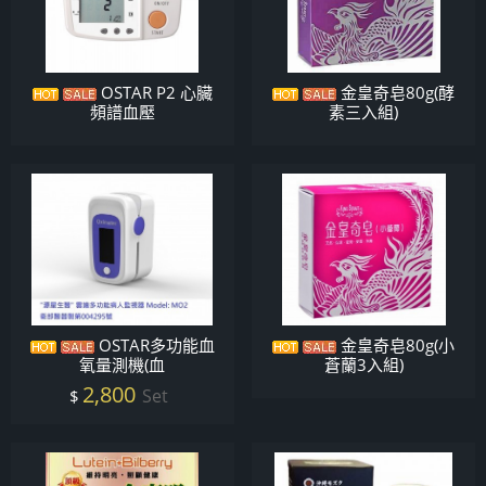
OSTAR P2 心臟
金皇奇皂80g(酵
頻譜血壓
素三入組)
OSTAR多功能血
金皇奇皂80g(小
氧量測機(血
蒼蘭3入組)
2,800
Set
$