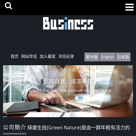
首页
网站导览
加入最爱
浏览纪录
繁中版
English
日本語
超越自我、追求卓越
Beyond the self, the pursuit of excellence
公司簡介
綠康生技(Green Nature)是由一群年輕有活力的