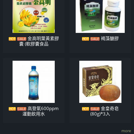
金高明葉黃素膠
褐藻醣膠
囊 (軟膠囊食品
高登氧600ppm
金皇奇皂
運動飲用水
(80g)*3入
more