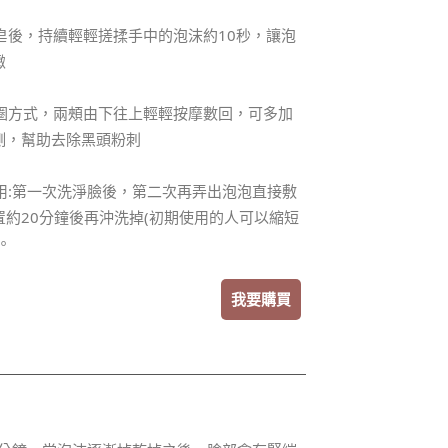
香皂後，持續輕輕搓揉手中的泡沫約10秒，讓泡
緻
畫圓圈方式，兩頰由下往上輕輕按摩數回，可多加
側，幫助去除黑頭粉刺
膜用:第一次洗淨臉後，第二次再弄出泡泡直接敷
置約20分鐘後再沖洗掉(初期使用的人可以縮短
。
我要購買