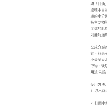
與「甘油
過程中自
膚的水分
指主要物
潔你的肌
則能夠適
全成分:
鈉、無患
小蒼蘭香
取物、玻
用途:洗
使用方法:
1. 取出
2. 打