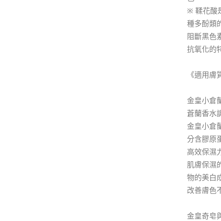
※ 鞣花
種多酚類
阻斷黑色
抗氧化的
《適用膚
金皇小倉
蒼蘭香水
金皇小倉
分含膠原
高效保濕
肌膚保濕
物的美白
改善膚色
金皇奇皂