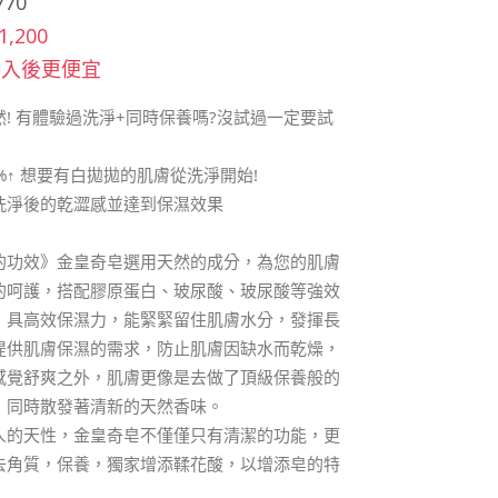
770
1,200
登入後更便宜
! 有體驗過洗淨+同時保養嗎?沒試過一定要試
%↑ 想要有白拋拋的肌膚從洗淨開始!
洗淨後的乾澀感並達到保濕效果
的功效》金皇奇皂選用天然的成分，為您的肌膚
的呵護，搭配膠原蛋白、玻尿酸、玻尿酸等強效
，具高效保濕力，能緊緊留住肌膚水分，發揮長
提供肌膚保濕的需求，防止肌膚因缺水而乾燥，
感覺舒爽之外，肌膚更像是去做了頂級保養般的
，同時散發著清新的天然香味。
人的天性，金皇奇皂不僅僅只有清潔的功能，更
去角質，保養，獨家增添鞣花酸，以增添皂的特