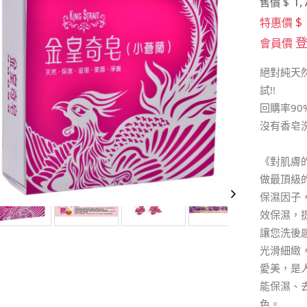
1,
售價 $
$ 
特惠價
會員價
絕對純天然
試!!
回購率90
沒有香皂
《對肌膚
做最頂級
保濕因子
效保濕，
讓您洗後
光滑細緻
愛美，是
能保濕、
色。