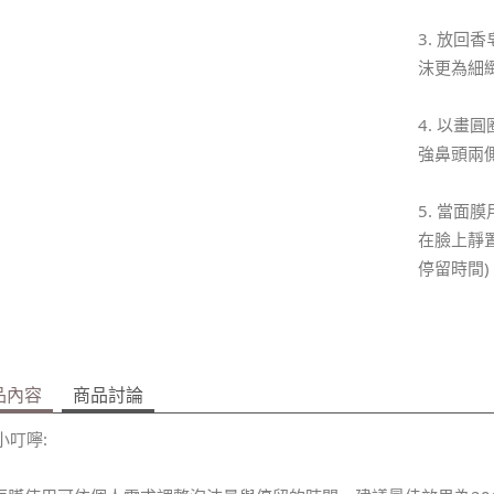
3. 放回
沫更為細
4. 以
強鼻頭兩
5. 當面
在臉上靜
停留時間)
品內容
商品討論
小叮嚀: