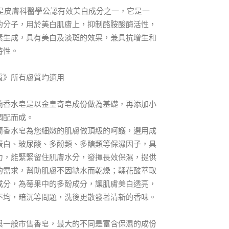
酸是皮膚科醫學公認有效美白成分之一，它是一
的分子，用於美白肌膚上，抑制酪胺酸酶活性，
素生成，具有美白及淡斑的效果，兼具抗增生和
特性。
質》所有膚質均適用
蘭香水皂是以金皇奇皂成份做為基礎，再添加小
調配而成。
蘭香水皂為您細嫩的肌膚做頂級的呵護，選用成
蛋白、玻尿酸、多酚類、多醣類等保濕因子，具
力，能緊緊留住肌膚水分，發揮長效保濕，提供
的需求，幫助肌膚不因缺水而乾燥；鞣花酸萃取
成分，為莓果中的多酚成分，讓肌膚美白透亮，
不均，暗沉等問題，洗後更散發著清新的香味。
與一般市售香皂，最大的不同是富含保濕的成份