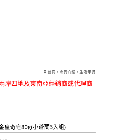
首頁
商品介紹
生活用品
歡迎登入會員,享有全館折扣優惠
兩岸四地及東南亞經銷商或代理商
歡迎登入會員,享有全館折扣優惠
兩岸四地及東南亞經銷商或代理商
金皇奇皂80g(小蒼蘭3入組)