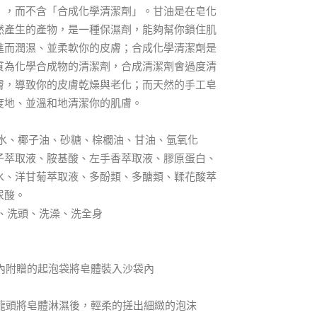
」，而不含「合成化學清潔劑」。甘油是在皂化
然產生的產物，是一種保濕劑，能夠幫你鎖住肌
進而潤濕、並柔軟你的皮膚；合成化學清潔劑是
質為化學合成物的清潔劑，合成清潔劑會過度清
膚，導致你的皮膚乾燥與老化；而天然的手工皂
度地、並溫和地清潔你的肌膚。
純水、椰子油、砂糖、棕櫚油、甘油、氫氧化
子萃取液、胺基酸、左手香萃取液、膠原蛋白、
水、洋甘菊萃取液、多酚類、多醣類、鞣花酸萃
尿酸。
臉、洗頭、洗澡、洗全身
盒內附贈的起泡袋將皂體裝入沙袋內
開水龍頭將皂體淋濕後，輕柔的搓出細緻的泡沫