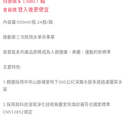
$ 1,680 / 箱
特惠價
登入後更便宜
會員價
內容量:500ml/瓶 24瓶/箱
啟動第三次飲用水革命事業
高登氧系列產品即將成為人類健康、美麗、運動的新標準
主要特色:
1.精選採用中央山脈埔里地下300公尺深層水脈多道過濾優質水
質
2.採用高科技溶氧淨化技術無塵室充填封蓋符合國家標準
CNS12852規定